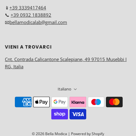
📱
+39 3339417464
📞
+39 0932 1838892
📧
bellamodicalab@gmail.com
VIENI A TROVARCI
Cnt. Contrada Calicantone Scalepiane, 49 97015 Musebbi I
RG, Italia
Italiano
© 2026 Bella Modica
| Powered by Shopify