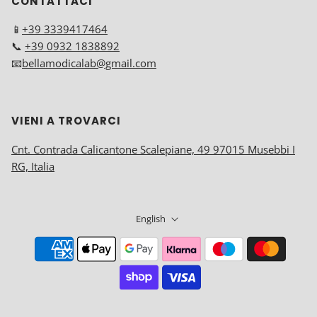
CONTATTACI
📱
+39 3339417464
📞
+39 0932 1838892
📧
bellamodicalab@gmail.com
VIENI A TROVARCI
Cnt. Contrada Calicantone Scalepiane, 49 97015 Musebbi I
RG, Italia
English